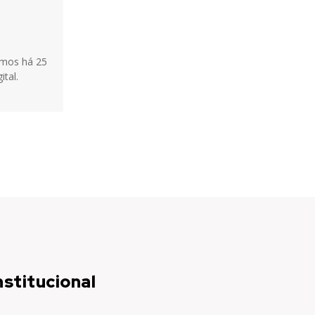
tamos há 25
ital.
nstitucional