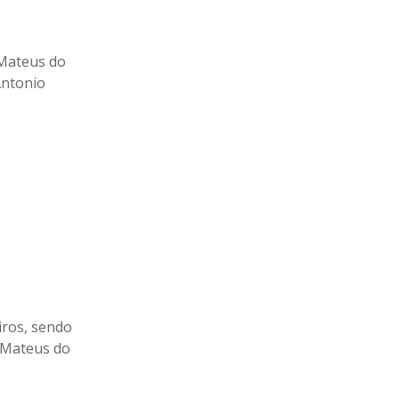
 Mateus do
Antonio
iros, sendo
 Mateus do