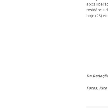
após libera
residência 
hoje (25) em
Da Redaçã
Fotos: Kito