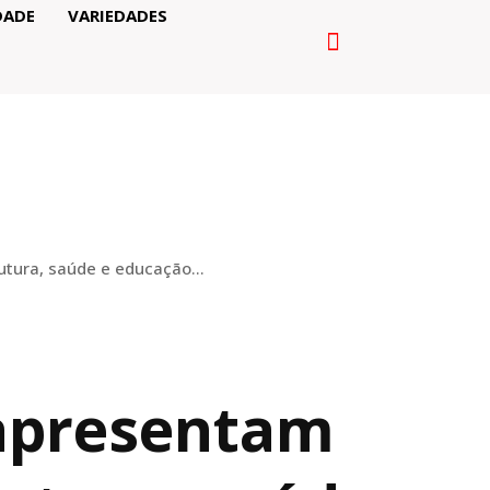
DADE
VARIEDADES
utura, saúde e educação...
 apresentam