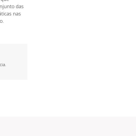
onjunto das
ticas nas
o.
ia.