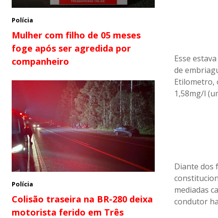
Polícia
Mulher com filho de 05 meses
foge após ser agredida por
Esse estava 
companheiro
de embriagu
Etilometro,
1,58mg/l (um
Diante dos f
constitucion
Polícia
mediadas ca
Colisão traseira na BR-280 deixa
condutor hab
motorista ferido em Três