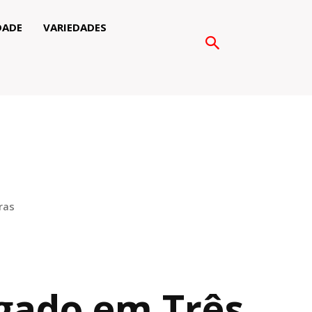
DADE
VARIEDADES
ras
gado em Três