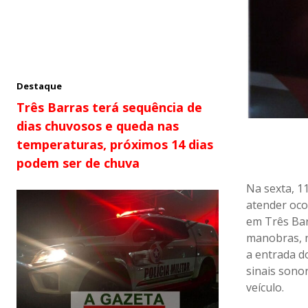
Destaque
Três Barras terá sequência de
dias chuvosos e queda nas
temperaturas, próximos 14 dias
podem ser de chuva
Na sexta, 11
atender oco
em Três Bar
manobras, n
a entrada d
sinais sono
veículo.