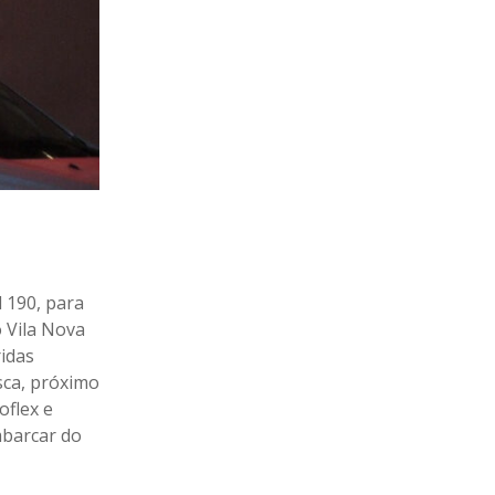
l 190, para
 Vila Nova
idas
sca, próximo
oflex e
mbarcar do