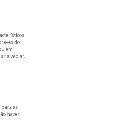
acterísticos
través do
tou em
ar alveolar.
s para as
não haver