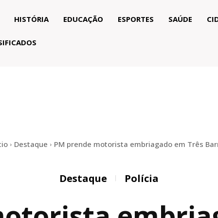
HISTÓRIA
EDUCAÇÃO
ESPORTES
SAÚDE
CI
SIFICADOS
cio
Destaque
PM prende motorista embriagado em Três Bar
Destaque
Polícia
otorista embria