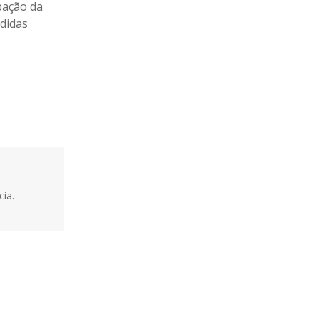
pação da
edidas
ia.