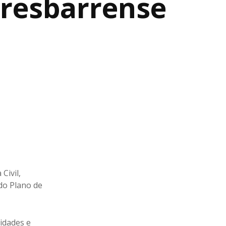
tresbarrense
Civil,
 do Plano de
idades e