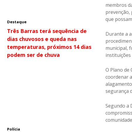
membros da 
prevenção, 
que possam 
Destaque
Três Barras terá sequência de
Durante a a
dias chuvosos e queda nas
procediment
temperaturas, próximos 14 dias
municipal, f
podem ser de chuva
instituições
O Plano de 
coordenar a
alagamentos
segurança d
Segundo a D
compromisso
comunidade 
Polícia