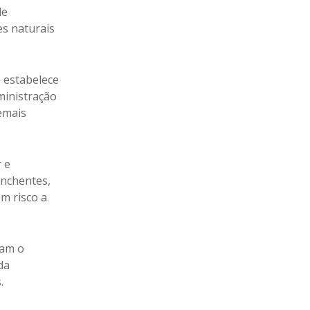
de
es naturais
e estabelece
ministração
demais
 e
enchentes,
m risco a
çam o
da
.