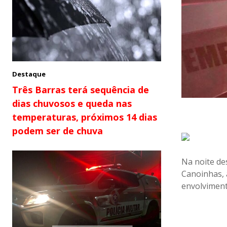
Destaque
Três Barras terá sequência de
dias chuvosos e queda nas
temperaturas, próximos 14 dias
podem ser de chuva
Na noite de
Canoinhas, 
envolviment