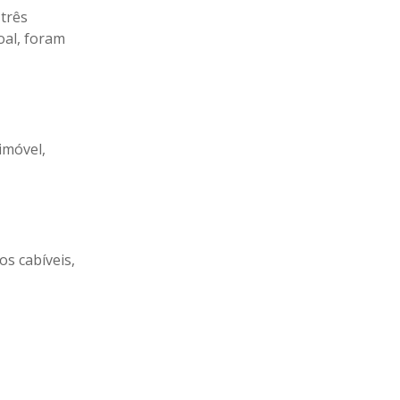
três
oal, foram
imóvel,
os cabíveis,