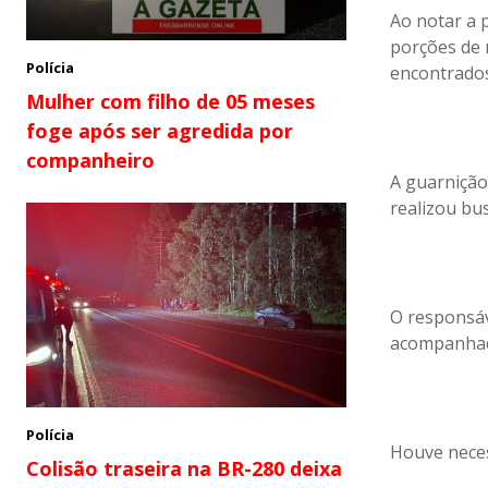
Ao notar a 
porções de 
Polícia
encontrados
Mulher com filho de 05 meses
foge após ser agredida por
companheiro
A guarnição
realizou bus
O responsáv
acompanhado
Polícia
Houve neces
Colisão traseira na BR-280 deixa