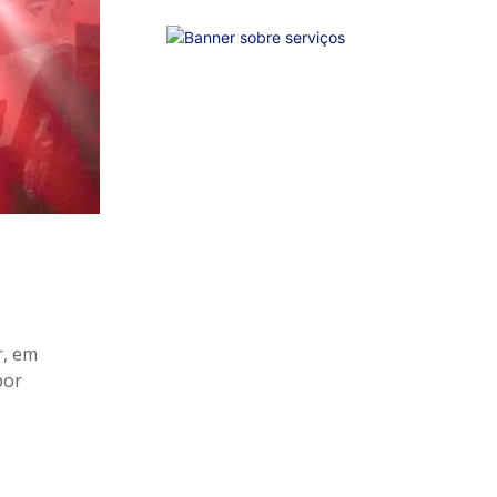
r, em
por