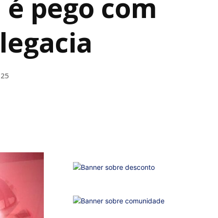
 é pego com
legacia
025