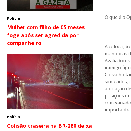
O que é a O
Polícia
Mulher com filho de 05 meses
foge após ser agredida por
companheiro
A colocação
manobras d
Avaliadores
inimigo fig
Carvalho ta
simulados, q
aplicação d
posições em
com variados
importante d
Polícia
Colisão traseira na BR-280 deixa