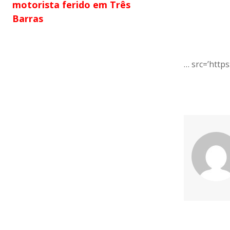
motorista ferido em Três
Barras
… src=’https