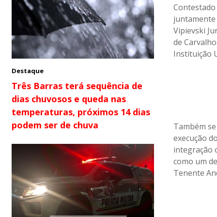
Contestado 
juntamente 
Vipievski J
de Carvalho
Instituição 
Destaque
Três Barras terá sequência de
dias chuvosos e queda nas
temperaturas, próximos 14 dias
podem ser de chuva
Também se 
execução do 
integração c
como um de 
Tenente And