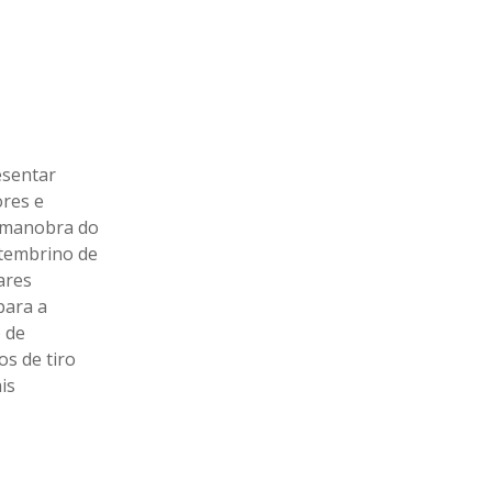
esentar
res e
a manobra do
etembrino de
ares
para a
 de
s de tiro
is