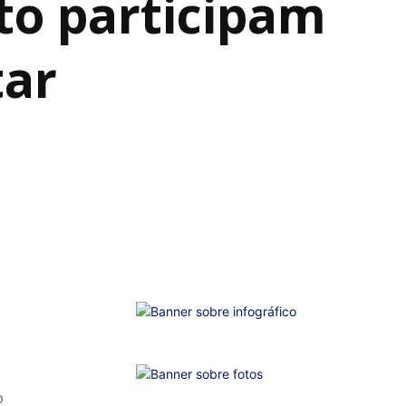
to participam
tar
o