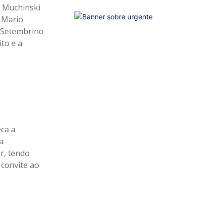
o Muchinski
é Mario
o Setembrino
to e a
ca a
a
ar, tendo
convite ao